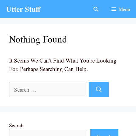
Skip
Utter Stuff
Menu
To
Content
Nothing Found
It Seems We Can’t Find What You’re Looking
For. Perhaps Searching Can Help.
Search
For:
Search